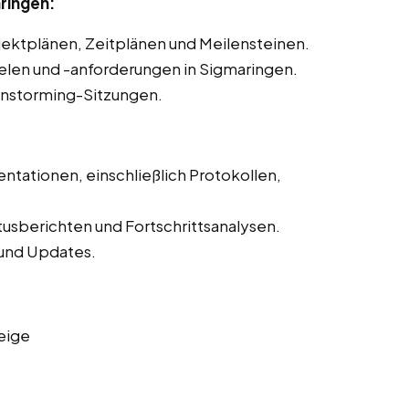
ringen:
ojektplänen, Zeitplänen und Meilensteinen.
ielen und -anforderungen in Sigmaringen.
instorming-Sitzungen.
ntationen, einschließlich Protokollen,
tusberichten und Fortschrittsanalysen.
und Updates.
eige