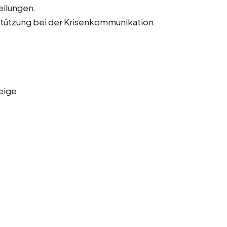
eilungen.
tützung bei der Krisenkommunikation.
eige