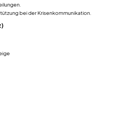
eilungen.
tützung bei der Krisenkommunikation.
z)
eige