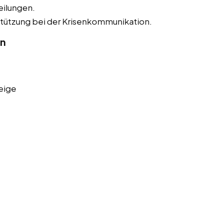
eilungen.
tützung bei der Krisenkommunikation.
in
eige