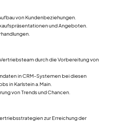
d Aufbau von Kundenbeziehungen.
erkaufspräsentationen und Angeboten.
rhandlungen.
s Vertriebsteam durch die Vorbereitung von
dendaten in CRM-Systemen bei diesen
bs in Karlstein a.Main.
ierung von Trends und Chancen.
rtriebsstrategien zur Erreichung der