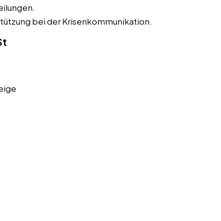
eilungen.
tützung bei der Krisenkommunikation.
St
eige