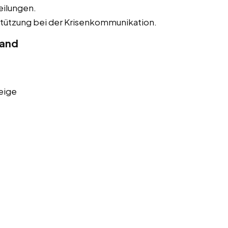
eilungen.
tützung bei der Krisenkommunikation.
land
eige