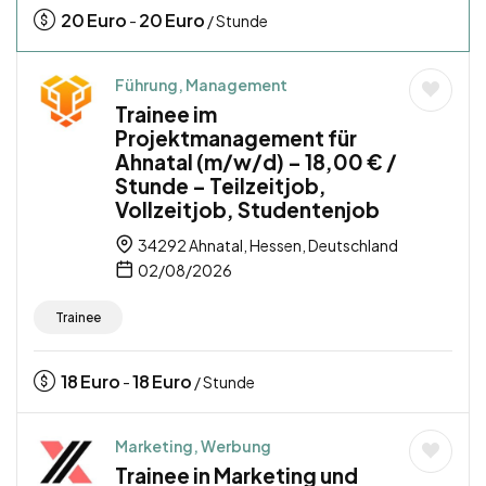
20
Euro
20
Euro
-
/ Stunde
Führung, Management
Trainee im
Projektmanagement für
Ahnatal (m/w/d) – 18,00 € /
Stunde – Teilzeitjob,
Vollzeitjob, Studentenjob
34292 Ahnatal, Hessen, Deutschland
02/08/2026
Trainee
18
Euro
18
Euro
-
/ Stunde
Marketing, Werbung
Trainee in Marketing und