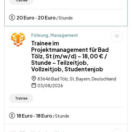
Trainee
20
Euro
20
Euro
-
/ Stunde
Führung, Management
Trainee im
Projektmanagement für Bad
Tölz, St (m/w/d) – 18,00 € /
Stunde – Teilzeitjob,
Vollzeitjob, Studentenjob
83646 Bad Tölz, St, Bayern, Deutschland
03/08/2026
Trainee
18
Euro
18
Euro
-
/ Stunde