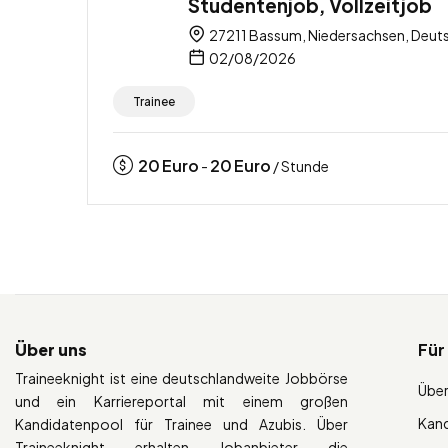
Studentenjob, Vollzeitjob
27211 Bassum, Niedersachsen, Deut
02/08/2026
Trainee
20
Euro
20
Euro
-
/ Stunde
Über uns
Für
Traineeknight ist eine deutschlandweite Jobbörse
Über
und ein Karriereportal mit einem großen
Kan
Kandidatenpool für Trainee und Azubis. Über
Traineeknight erhalten Jobanbieter die