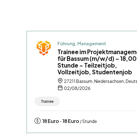
Führung, Management
Trainee im Projektmanagem
für Bassum (m/w/d) – 18,00
Stunde – Teilzeitjob,
Vollzeitjob, Studentenjob
27211 Bassum, Niedersachsen, Deut
02/08/2026
Trainee
18
Euro
18
Euro
-
/ Stunde