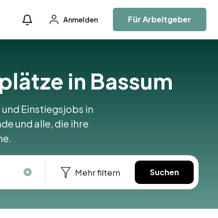
Für Arbeitgeber
Anmelden
splätze in Bassum
 und Einstiegsjobs in
e und alle, die ihre
ne.
Mehr filtern
Suchen