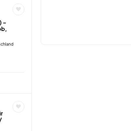
) –
ob,
schland
ür
/