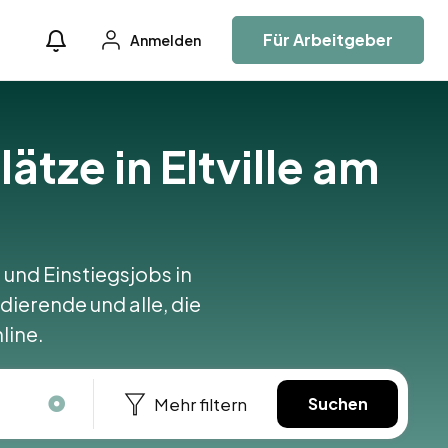
Für Arbeitgeber
Anmelden
ätze in Eltville am
 und Einstiegsjobs in
udierende und alle, die
line.
Mehr filtern
Suchen