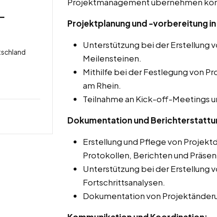
Projektmanagement übernehmen kön
 –
Projektplanung und -vorbereitung in E
Unterstützung bei der Erstellung 
tschland
Meilensteinen.
Mithilfe bei der Festlegung von Pro
am Rhein.
Teilnahme an Kick-off-Meetings u
Dokumentation und Berichterstattu
Erstellung und Pflege von Projekt
Protokollen, Berichten und Präsen
Unterstützung bei der Erstellung 
Fortschrittsanalysen.
Dokumentation von Projektänder