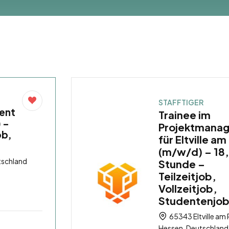
STAFFTIGER
ent
Trainee im
) –
Projektmana
ob,
für Eltville am
(m/w/d) – 18,
tschland
Stunde –
Teilzeitjob,
Vollzeitjob,
Studentenjo
65343 Eltville am 
Hessen, Deutschland