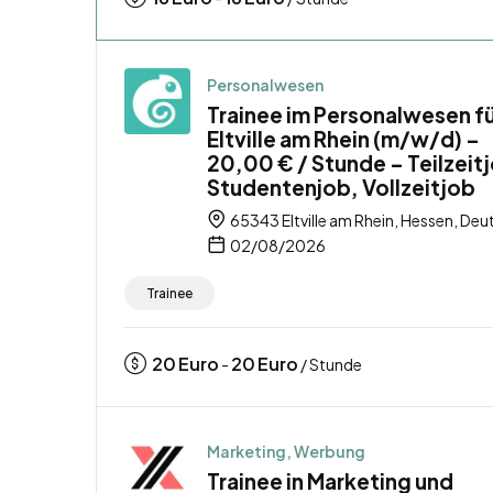
Personalwesen
Trainee im Personalwesen f
Eltville am Rhein (m/w/d) –
20,00 € / Stunde – Teilzeit
Studentenjob, Vollzeitjob
65343 Eltville am Rhein, Hessen, Deu
02/08/2026
Trainee
20
Euro
20
Euro
-
/ Stunde
Marketing, Werbung
Trainee in Marketing und