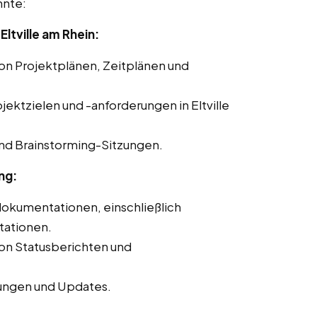
nte:
ltville am Rhein:
von Projektplänen, Zeitplänen und
jektzielen und -anforderungen in Eltville
nd Brainstorming-Sitzungen.
ng:
dokumentationen, einschließlich
tationen.
von Statusberichten und
ungen und Updates.