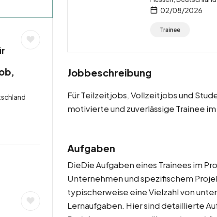
02/08/2026
Trainee
ür
job,
Jobbeschreibung
Für Teilzeitjobs, Vollzeitjobs und Stud
tschland
motivierte und zuverlässige Trainee 
Aufgaben
DieDie Aufgaben eines Trainees im P
Unternehmen und spezifischem Projek
typischerweise eine Vielzahl von unte
Lernaufgaben. Hier sind detaillierte Au