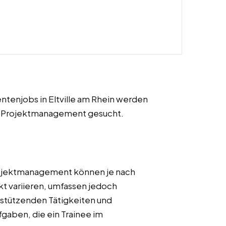
entenjobs in Eltville am Rhein werden
im Projektmanagement gesucht.
rojektmanagement können je nach
t variieren, umfassen jedoch
rstützenden Tätigkeiten und
fgaben, die ein Trainee im