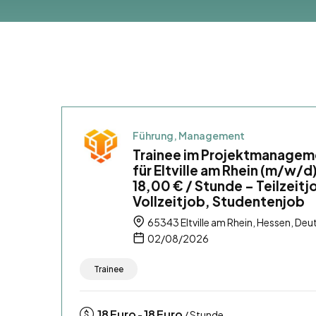
Führung, Management
Trainee im Projektmanagem
für Eltville am Rhein (m/w/d
18,00 € / Stunde – Teilzeitj
Vollzeitjob, Studentenjob
65343 Eltville am Rhein, Hessen, Deu
02/08/2026
Trainee
18
Euro
18
Euro
-
/ Stunde