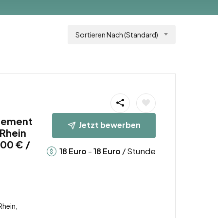
Sortieren Nach (Standard)
gement
Jetzt bewerben
 Rhein
00 € /
-
/ Stunde
18
Euro
18
Euro
b
Rhein,