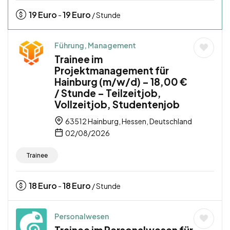
19
Euro
19
Euro
-
/ Stunde
Führung, Management
Trainee im
Projektmanagement für
Hainburg (m/w/d) – 18,00 €
/ Stunde – Teilzeitjob,
Vollzeitjob, Studentenjob
63512 Hainburg, Hessen, Deutschland
02/08/2026
Trainee
18
Euro
18
Euro
-
/ Stunde
Personalwesen
Trainee im Personalwesen für