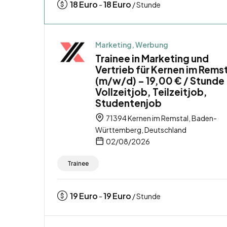
18
Euro
18
Euro
-
/ Stunde
Marketing, Werbung
Trainee in Marketing und
Vertrieb für Kernen im Rems
(m/w/d) – 19,00 € / Stunde
Vollzeitjob, Teilzeitjob,
Studentenjob
71394 Kernen im Remstal, Baden-
Württemberg, Deutschland
02/08/2026
Trainee
19
Euro
19
Euro
-
/ Stunde