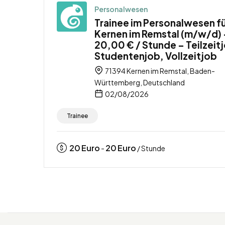
Personalwesen
Trainee im Personalwesen f
Kernen im Remstal (m/w/d) 
20,00 € / Stunde – Teilzeit
Studentenjob, Vollzeitjob
71394 Kernen im Remstal, Baden-
Württemberg, Deutschland
02/08/2026
Trainee
20
Euro
20
Euro
-
/ Stunde