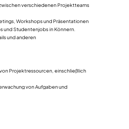
zwischen verschiedenen Projektteams
etings, Workshops und Präsentationen
obs und Studentenjobs in Könnern.
ils und anderen
von Projektressourcen, einschließlich
Überwachung von Aufgaben und
ierung und Überwachung von
.