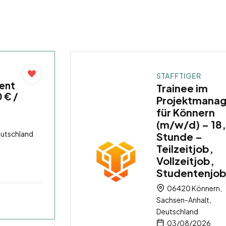
STAFFTIGER
ent
Trainee im
 € /
Projektmana
für Könnern
(m/w/d) – 18,
eutschland
Stunde –
Teilzeitjob,
Vollzeitjob,
Studentenjo
06420 Könnern,
Sachsen-Anhalt,
Deutschland
03/08/2026