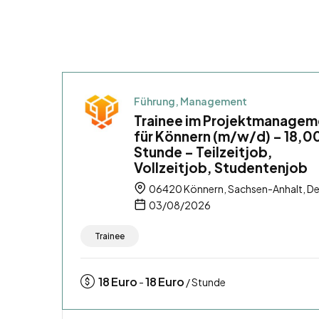
Führung, Management
Trainee im Projektmanagem
für Könnern (m/w/d) – 18,00
Stunde – Teilzeitjob,
Vollzeitjob, Studentenjob
06420 Könnern, Sachsen-Anhalt, D
03/08/2026
Trainee
18
Euro
18
Euro
-
/ Stunde