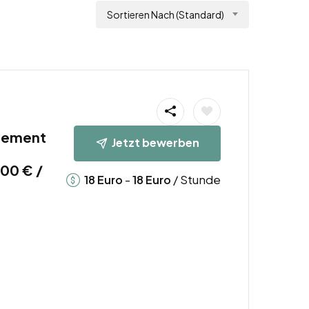
Sortieren Nach (Standard)
gement
Jetzt bewerben
00 € /
-
/ Stunde
18
Euro
18
Euro
b