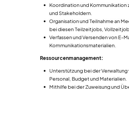
Koordination und Kommunikation 
und Stakeholdern.
Organisation und Teilnahme an Me
bei diesen Teilzeitjobs, Vollzeitj
Verfassen und Versenden von E-Ma
Kommunikationsmaterialien.
Ressourcenmanagement:
Unterstützung bei der Verwaltung 
Personal, Budget und Materialien.
Mithilfe bei der Zuweisung und 
Verantwortlichkeiten.
Qualitätsmanagement:
Unterstützung bei der Implement
Qualitätsstandards und -prozessen