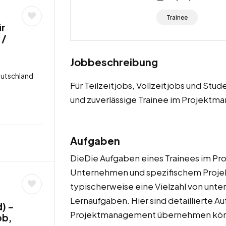
Trainee
ür
 /
Jobbeschreibung
eutschland
Für Teilzeitjobs, Vollzeitjobs und St
und zuverlässige Trainee im Projekt
Aufgaben
DieDie Aufgaben eines Trainees im P
Unternehmen und spezifischem Projek
typischerweise eine Vielzahl von unte
Lernaufgaben. Hier sind detaillierte Au
) –
Projektmanagement übernehmen kön
ob,