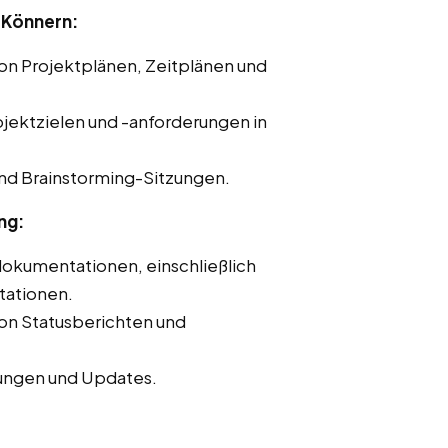
 Könnern:
von Projektplänen, Zeitplänen und
ojektzielen und -anforderungen in
nd Brainstorming-Sitzungen.
ng:
dokumentationen, einschließlich
tationen.
von Statusberichten und
ungen und Updates.