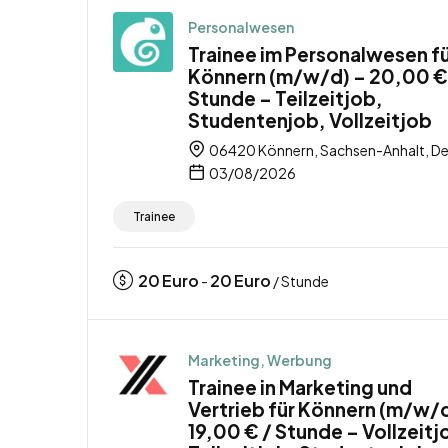
Personalwesen
Trainee im Personalwesen f
Könnern (m/w/d) – 20,00 €
Stunde – Teilzeitjob,
Studentenjob, Vollzeitjob
06420 Könnern, Sachsen-Anhalt, D
03/08/2026
Trainee
20
Euro
20
Euro
-
/ Stunde
Marketing, Werbung
Trainee in Marketing und
Vertrieb für Könnern (m/w/d
19,00 € / Stunde – Vollzeitj