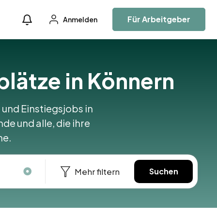
Für Arbeitgeber
Anmelden
plätze in Könnern
 und Einstiegsjobs in
de und alle, die ihre
ne.
Mehr filtern
Suchen