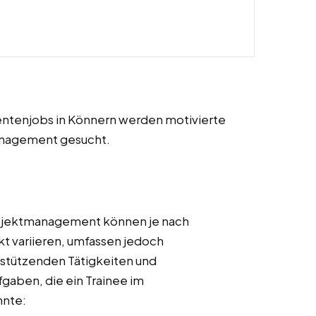
udentenjobs in Könnern werden motivierte
management gesucht.
rojektmanagement können je nach
t variieren, umfassen jedoch
rstützenden Tätigkeiten und
fgaben, die ein Trainee im
nte: