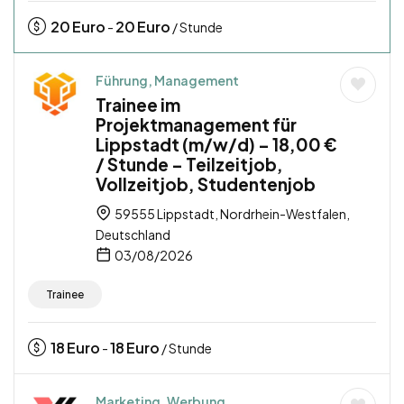
20
Euro
20
Euro
-
/ Stunde
Führung, Management
Trainee im
Projektmanagement für
Lippstadt (m/w/d) – 18,00 €
/ Stunde – Teilzeitjob,
Vollzeitjob, Studentenjob
59555 Lippstadt, Nordrhein-Westfalen,
Deutschland
03/08/2026
Trainee
18
Euro
18
Euro
-
/ Stunde
Marketing, Werbung