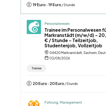
19
Euro
19
Euro
-
/ Stunde
Personalwesen
Trainee im Personalwesen f
Markranstädt (m/w/d) – 20
€ / Stunde – Teilzeitjob,
Studentenjob, Vollzeitjob
04420 Markranstädt, Sachsen, Deut
03/08/2026
Trainee
20
Euro
20
Euro
-
/ Stunde
Führung, Management