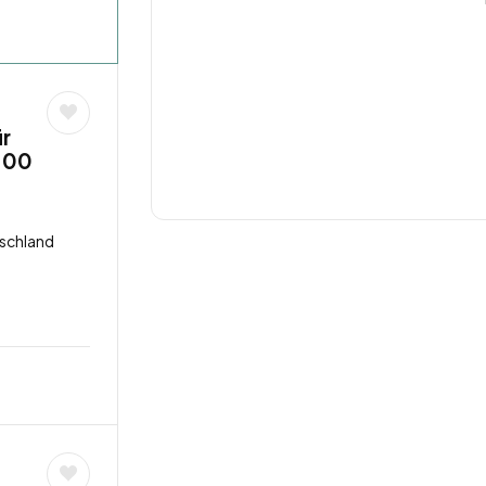
ür
,00
schland