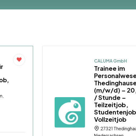
CALUMA GmbH
ür
Trainee im
Personalwese
job,
Thedinghaus
(m/w/d) – 20
n,
/ Stunde –
Teilzeitjob,
Studentenjob
Vollzeitjob
27321 Thedingha
Niedersachsen,