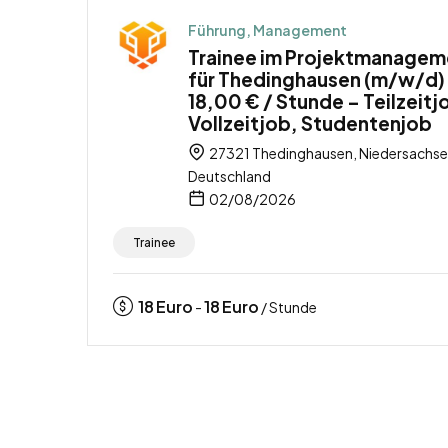
Führung, Management
Trainee im Projektmanagem
für Thedinghausen (m/w/d)
18,00 € / Stunde – Teilzeitj
Vollzeitjob, Studentenjob
27321 Thedinghausen, Niedersachse
Deutschland
02/08/2026
Trainee
18
Euro
18
Euro
-
/ Stunde