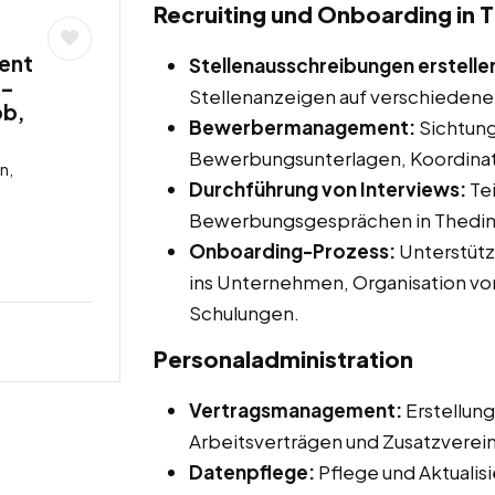
Recruiting und Onboarding in
ent
Stellenausschreibungen erstelle
 –
Stellenanzeigen auf verschiedene
ob,
Bewerbermanagement:
Sichtung
Bewerbungsunterlagen, Koordinat
n,
Durchführung von Interviews:
Tei
Bewerbungsgesprächen in Thedi
Onboarding-Prozess:
Unterstütz
ins Unternehmen, Organisation vo
Schulungen.
Personaladministration
Vertragsmanagement:
Erstellung
Arbeitsverträgen und Zusatzverei
Datenpflege:
Pflege und Aktualis