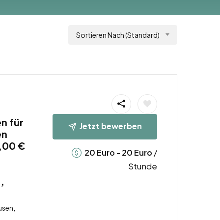
Sortieren Nach (Standard)
n für
Jetzt bewerben
en
,00 €
-
/
20
Euro
20
Euro
Stunde
,
usen,