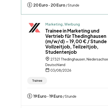
20
Euro
20
Euro
-
/ Stunde
Marketing, Werbung
Trainee in Marketing und
Vertrieb für Thedinghausen
(m/w/d) – 19,00 € / Stunde
Vollzeitjob, Teilzeitjob,
Studentenjob
27321 Thedinghausen, Niedersachse
Deutschland
03/08/2026
Trainee
19
Euro
19
Euro
-
/ Stunde