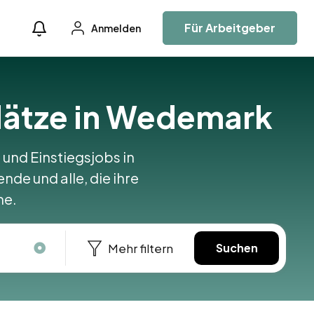
Für Arbeitgeber
Anmelden
plätze in Wedemark
 und Einstiegsjobs in
nde und alle, die ihre
ne.
Mehr filtern
Suchen