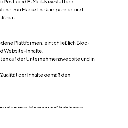
ia Posts und E-Mail-Newslettern.
istung von Marketingkampagnen und
hlägen.
iedene Plattformen, einschließlich Blog-
nd Website-Inhalte.
alten auf der Unternehmenswebsite und in
 Qualität der Inhalte gemäß den
anstaltungen, Messen und Webinaren.
ung von Teilnehmern und Verwaltung von