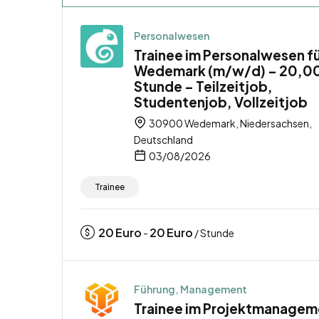
Personalwesen
Trainee im Personalwesen f
Wedemark (m/w/d) – 20,00
Stunde – Teilzeitjob,
Studentenjob, Vollzeitjob
30900 Wedemark, Niedersachsen,
Deutschland
03/08/2026
Trainee
20
Euro
20
Euro
-
/ Stunde
Führung, Management
Trainee im Projektmanagem