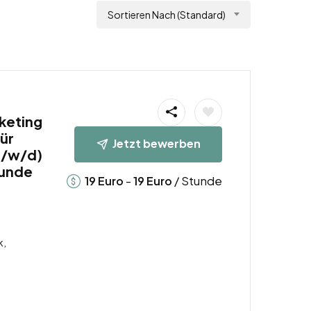
Sortieren Nach (Standard)
rketing
für
Jetzt bewerben
/w/d)
tunde
-
/ Stunde
19
Euro
19
Euro
b
k,