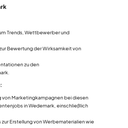
rk
 um Trends, Wettbewerber und
zur Bewertung der Wirksamkeit von
entationen zu den
ark.
:
ng von Marketingkampagnen bei diesen
dentenjobs in Wedemark, einschließlich
.
zur Erstellung von Werbematerialien wie